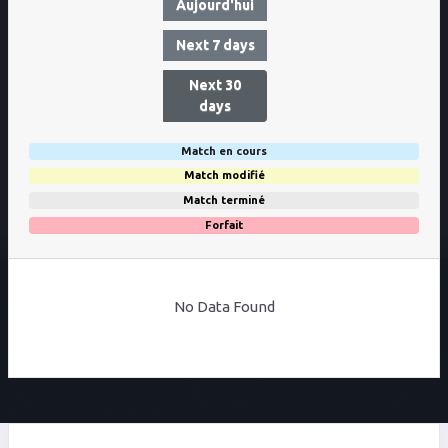
Aujourd'hui
Next 7 days
Next 30
days
Match en cours
Match modifié
Match terminé
Forfait
No Data Found